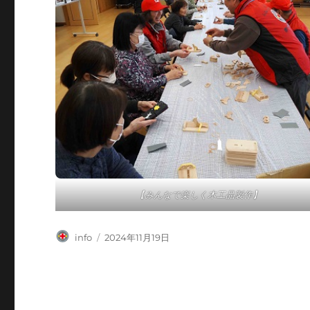
【みんなで楽しく木工品製作】
投
投
info
2024年11月19日
稿
稿
者
日: