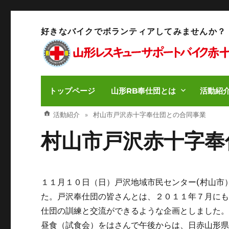
好きなバイクでボランティアしてみませんか？
トップページ
山形RB奉仕団とは
活動紹
活動紹介
村山市戸沢赤十字奉仕団との合同事業
村山市戸沢赤十字奉
１１月１０日（日）戸沢地域市民センター(村山市
た。戸沢奉仕団の皆さんとは、２０１１年７月に
仕団の訓練と交流ができるような企画としました
昼食（試食会）をはさんで午後からは、日赤山形