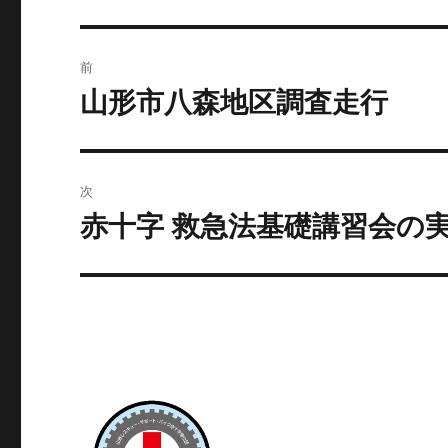
投
前
稿
山形市八森地区調査走行
前
の
ナ
投
ビ
稿:
次
ゲ
赤十字 救急法基礎講習会の
次
の
ー
投
シ
稿:
ョ
ン