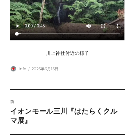
川上神社付近の様子
投
投
info
2025年6月15日
稿
稿
者
日:
投
前
稿
イオンモール三川『はたらくクル
前
の
マ展』
ナ
投
ビ