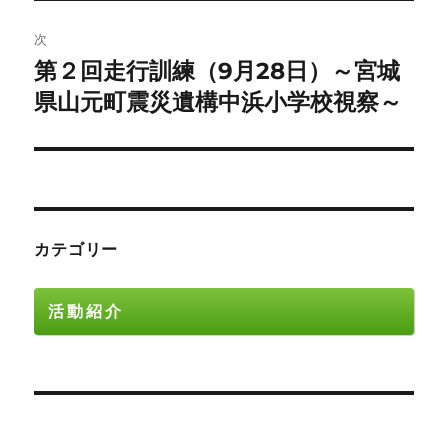
稿:
ゲ
次
第２回走行訓練（9月28日）～宮城
次
ー
の
県山元町震災遺構中浜小学校視察～
シ
投
稿:
ョ
ン
カテゴリー
活動紹介