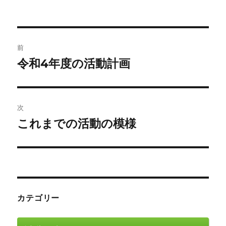
稿
稿
者
日:
投
前
稿
令和4年度の活動計画
前
の
ナ
投
ビ
稿:
次
ゲ
これまでの活動の模様
次
の
ー
投
シ
稿:
ョ
カテゴリー
ン